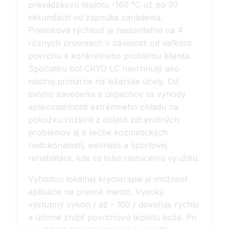
prevádzkovú teplotu -160 °C už po 30
sekundách od zapnutia zariadenia.
Prietoková rýchlosť je nastaviteľná na 4
rôznych úrovniach v závislosti od veľkosti
povrchu a konkrétneho problému klienta.
Spočiatku bol CRYO LC navrhnutý ako
nástroj primárne na lekárske účely. Od
svojho zavedenia a úspechov sa výhody
aplikovatelnosti extrémneho chladu na
pokožku rozšírili z oblasti zdravotných
problémov aj k liečbe kozmetických
nedokonalostí, wellness a športovej
rehabilitácii, kde sa tešia rastúcemu využitiu.
Výhodou lokálnej kryoterapie je možnosť
aplikácie na presné miesto. Vysoký
výstupný výkon / až - 160 / dovoľuje rýchlo
a účinne znížiť povrchovú teplotu kože. Pri