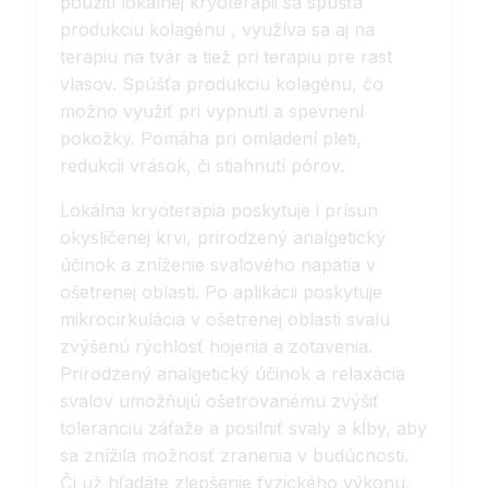
použití lokálnej kryoterapii sa spúšťa
produkciu kolagénu , využíva sa aj na
terapiu na tvár a tiež pri terapiu pre rast
vlasov. Spúšťa produkciu kolagénu, čo
možno využiť pri vypnutí a spevnení
pokožky. Pomáha pri omladení pleti,
redukcii vrások, či stiahnutí pórov.
Lokálna kryoterapia poskytuje i prísun
okysličenej krvi, prirodzený analgetický
účinok a zníženie svalového napätia v
ošetrenej oblasti. Po aplikácii poskytuje
mikrocirkulácia v ošetrenej oblasti svalu
zvýšenú rýchlosť hojenia a zotavenia.
Prirodzený analgetický účinok a relaxácia
svalov umožňujú ošetrovanému zvýšiť
toleranciu záťaže a posilniť svaly a kĺby, aby
sa znížila možnosť zranenia v budúcnosti.
Či už hľadáte zlepšenie fyzického výkonu,