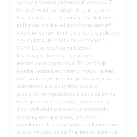
výroby a vysokú bezpečnosť výrobku. Z
tohto dôvodu má náš prístroj na lokálnu
kryoterapiu laserové meranie vzdialenosti
aplikačnej hlavice od pokožky a zároveň
vstavaný senzor kontroluje teplotu pokožky
aby sa predišlo možnému prechladeniu.
CRYO LC sa používa na bodovú
kryoterapiu, ktorá sa tiež nazýva
lokalizovaná kryoterapia. Tá umožňuje
lokálne liečbu špecifického miesta na tele.
Izolovaná kryostimulácia je často využívaná
odborníkmi ako sú fyzioterapeuti či
špecialisti na regeneráciu a stáva sa čoraz
bežnejšou formou liečby reumatizmu a
iných ochorení svalového a kostrového
systému, ako aj zranení, opuchov,
popálenín či kozmetických problémov. Prúd
dusíka na výstupe pružnej hadice dosahuje