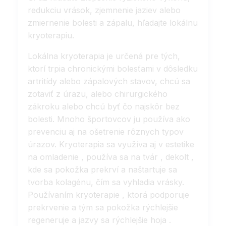
redukciu vrások, zjemnenie jaziev alebo
zmiernenie bolesti a zápalu, hľadajte lokálnu
kryoterapiu.
Lokálna kryoterapia je určená pre tých,
ktorí trpia chronickými bolesťami v dôsledku
artritídy alebo zápalových stavov, chcú sa
zotaviť z úrazu, alebo chirurgického
zákroku alebo chcú byť čo najskôr bez
bolesti. Mnoho športovcov ju používa ako
prevenciu aj na ošetrenie rôznych typov
úrazov. Kryoterapia sa využíva aj v estetike
na omladenie , používa sa na tvár , dekolt ,
kde sa pokožka prekrví a naštartuje sa
tvorba kolagénu, čím sa vyhladia vrásky.
Používaním kryoterapie , ktorá podporuje
prekrvenie a tým sa pokožka rýchlejšie
regeneruje a jazvy sa rýchlejšie hoja .