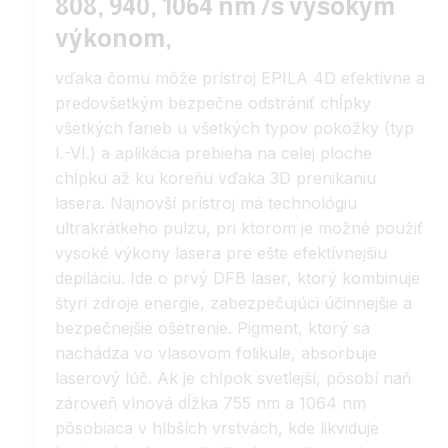
808, 940, 1064 nm /s vysokým
výkonom,
vďaka čomu môže prístroj EPILA 4D efektívne a
predovšetkým bezpečne odstrániť chĺpky
všetkých farieb u všetkých typov pokožky (typ
I.-VI.) a aplikácia prebieha na celej ploche
chĺpku až ku koreňu vďaka 3D prenikaniu
lasera. Najnovší prístroj má technológiu
ultrakrátkeho pulzu, pri ktorom je možné použiť
vysoké výkony lasera pre ešte efektívnejšiu
depiláciu. Ide o prvý DFB laser, ktorý kombinuje
štyri zdroje energie, zabezpečujúci účinnejšie a
bezpečnejšie ošetrenie. Pigment, ktorý sa
nachádza vo vlasovom folikule, absorbuje
laserový lúč. Ak je chĺpok svetlejší, pôsobí naň
zároveň vlnová dĺžka 755 nm a 1064 nm
pôsobiaca v hlbších vrstvách, kde likviduje