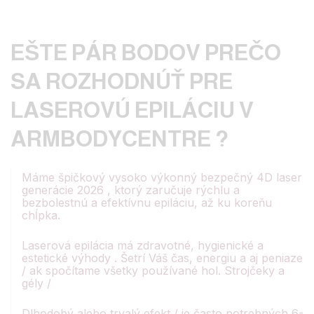
EŠTE PÁR BODOV PREČO
SA ROZHODNÚŤ PRE
LASEROVÚ EPILÁCIU V
ARMBODYCENTRE ?
Máme špičkový vysoko výkonný bezpečný 4D laser
generácie 2026 , ktorý zaručuje rýchlu a
bezbolestnú a efektívnu epiláciu, až ku koreňu
chĺpka.
Laserová epilácia má zdravotné, hygienické a
estetické výhody . Šetrí Váš čas, energiu a aj peniaze
/ ak spočítame všetky používané hol. Strojčeky a
gély /
Dlhodobý alebo trvalý efekt / je často potrebných 6-