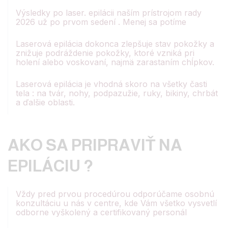
Výsledky po laser. epilácii naším prístrojom rady
2026 už po prvom sedení . Menej sa potíme
Laserová epilácia dokonca zlepšuje stav pokožky a
znižuje podráždenie pokožky, ktoré vzniká pri
holení alebo voskovaní, najmä zarastaním chĺpkov.
Laserová epilácia je vhodná skoro na všetky časti
tela : na tvár, nohy, podpazužie, ruky, bikiny, chrbát
a ďalšie oblasti.
AKO SA PRIPRAVIŤ NA
EPILÁCIU ?
Vždy pred prvou procedúrou odporúčame osobnú
konzultáciu u nás v centre, kde Vám všetko vysvetlí
odborne vyškolený a certifikovaný personál