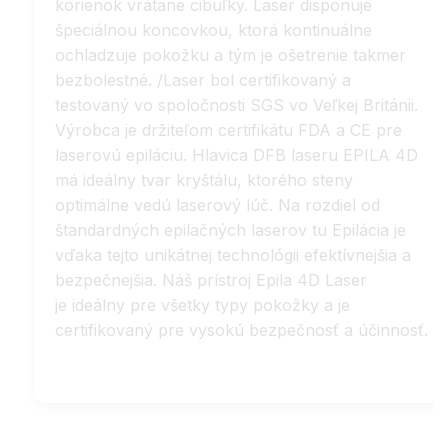
korienok vrátane cibuľky. Laser disponuje
špeciálnou koncovkou, ktorá kontinuálne
ochladzuje pokožku a tým je ošetrenie takmer
bezbolestné. /Laser bol certifikovaný a
testovaný vo spoločnosti SGS vo Veľkej Británii.
Výrobca je držiteľom certifikátu FDA a CE pre
laserovú epiláciu. Hlavica DFB laseru EPILA 4D
má ideálny tvar kryštálu, ktorého steny
optimálne vedú laserový lúč. Na rozdiel od
štandardných epilačných laserov tu Epilácia je
vďaka tejto unikátnej technológii efektívnejšia a
bezpečnejšia. Náš prístroj Epila 4D Laser
je ideálny pre všetky typy pokožky a je
certifikovaný pre vysokú bezpečnosť a účinnosť.