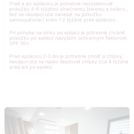
Pred a po epiláciou je potrebné nevystavovať
pokožku 4-6 týždňov slnečnému žiareniu a soláriu ,
tiež sa neodporúča nanášať na pokožku
samoopaľovací krém 1-2 týždne pred epiláciou .
Pri pohybe na slnku po epilácií je potrebné chrániť
pokožku po epilácií navyšším ochranným faktorom
SPF 50+
Pred epiláciou 2-3 dni je potrebné oholiť si chĺpky,
neodporúča sa nijako depilovať chĺpky cca 4 týždne
pred ani po epilácií