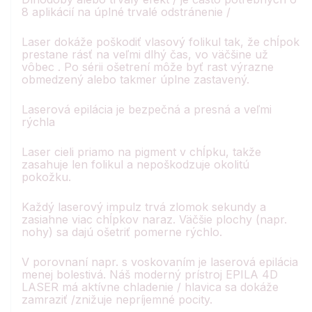
8 aplikácií na úplné trvalé odstránenie /
Laser dokáže poškodiť vlasový folikul tak, že chĺpok
prestane rásť na veľmi dlhý čas, vo väčšine už
vôbec . Po sérii ošetrení môže byť rast výrazne
obmedzený alebo takmer úplne zastavený.
Laserová epilácia je bezpečná a presná a veľmi
rýchla
Laser cieli priamo na pigment v chĺpku, takže
zasahuje len folikul a nepoškodzuje okolitú
pokožku.
Každý laserový impulz trvá zlomok sekundy a
zasiahne viac chĺpkov naraz. Väčšie plochy (napr.
nohy) sa dajú ošetriť pomerne rýchlo.
V porovnaní napr. s voskovaním je laserová epilácia
menej bolestivá. Náš moderný prístroj EPILA 4D
LASER má aktívne chladenie / hlavica sa dokáže
zamraziť /znižuje nepríjemné pocity.